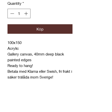
Quantity
*
Köp
100x150
Acrylic
Gallery canvas, 40mm deep black
painted edges
Ready to hang!
Betala med Klarna eller Swish, fri frakt i
säker trälåda inom Sverige!
Studio pick up (Sweden)
Om du har möjlighet att själv hämta
World wide shipping
upp din målning i studion som är