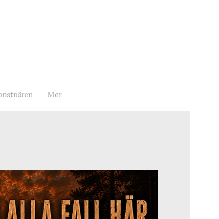
onstnären
Mer