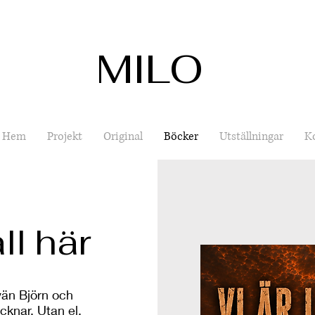
MILO
Hem
Projekt
Original
Böcker
Utställningar
K
all här
vän Björn och
ocknar. Utan el,