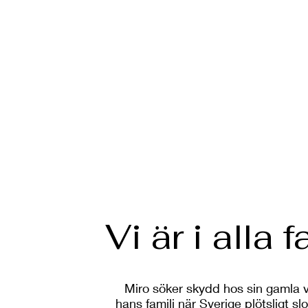
Vi är i alla f
Miro söker skydd hos sin gamla 
hans familj när Sverige plötsligt sl