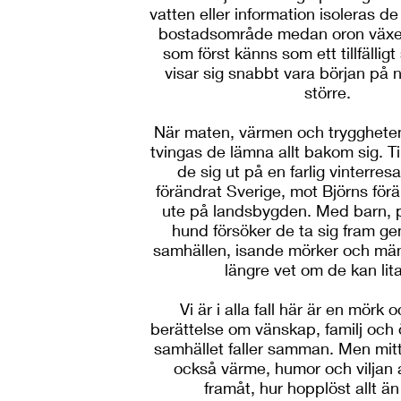
vatten eller information isoleras de
bostadsområde medan oron växer
som först känns som ett tillfällig
visar sig snabbt vara början på
större.
När maten, värmen och tryggheten 
tvingas de lämna allt bakom sig. 
de sig ut på en farlig vinterre
förändrat Sverige, mot Björns för
ute på landsbygden. Med barn, 
hund försöker de ta sig fram 
samhällen, isande mörker och män
längre vet om de kan lit
Vi är i alla fall här är en mörk 
berättelse om vänskap, familj och
samhället faller samman. Men mitt 
också värme, humor och viljan a
framåt, hur hopplöst allt än