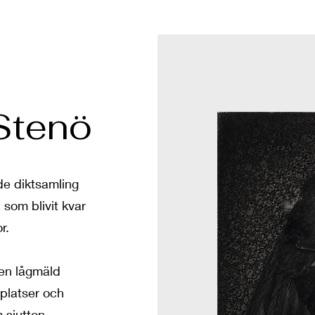
Stenö
de diktsamling
 som blivit kvar
r.
en lågmäld
dplatser och
 sjutton