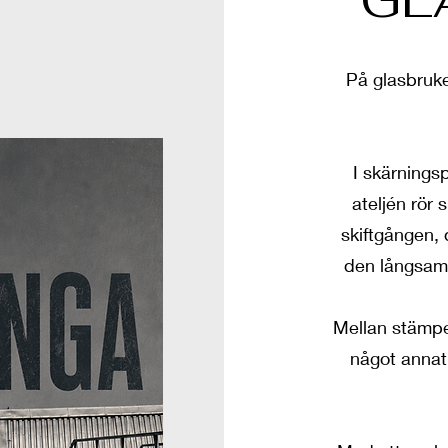
På glasbruke
I skärnings
ateljén rör 
skiftgången,
den långsamm
Mellan stämpe
något annat 