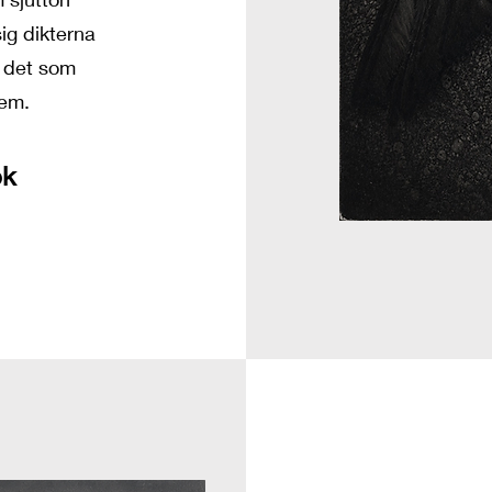
g dikterna
 det som
dem.
ok