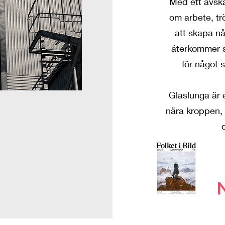
Med ett avska
om arbete, tr
att skapa nå
återkommer s
för något 
Glaslunga är e
nära kroppen,