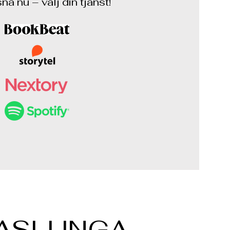
na nu – välj din tjänst!
ASLUNGA