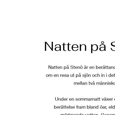
Natten på 
Natten på Stenö är en berättan
om en resa ut på sjön och in i det
mellan två människo
Under en sommarnatt växer 
berättelse fram bland öar, el
mörknande vatten. Genom