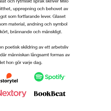
lat och rytmiskt språk skriver Milo
ötthet, upprepning och behovet av
got som fortfarande lever. Glaset
om material, andning och symbol
skört, brännande och mänskligt.
n poetisk skildring av ett arbetsliv
 där människan långsamt formas av
det hon gör varje dag.