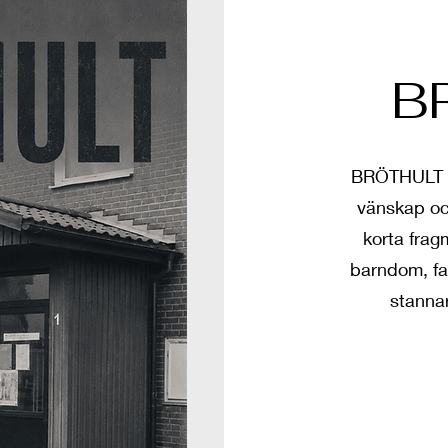
B
BRÖTHULT är
vänskap oc
korta frag
barndom, fa
stannar