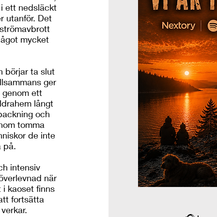
 i ett nedsläckt
 utanför. Det
t strömavbrott
 något mycket
börjar ta slut
Tillsammans ger
sa genom ett
äldrahem långt
packning och
genom tomma
niskor de inte
a på.
och intensiv
 överlevnad när
i kaoset finns
tt fortsätta
 verkar.