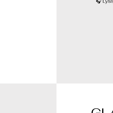
🎧 Lyss
GL