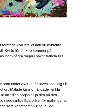
rt företagswish istället kan du kontakta
ail. Kvitto för dit köp kommer på
as inom några dagar i säker trälåda fullt
ar som under över ett år utvecklade sig till
lection. Målade känslor fångade i enkla
r att till en början sälja den på den
a sedvanligt låga priser för målningarna
ie som konstnären vill ha ut i de