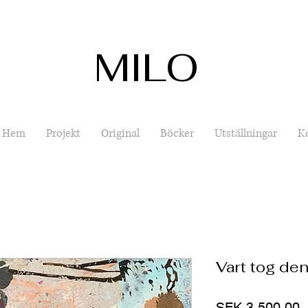
MILO
Hem
Projekt
Original
Böcker
Utställningar
K
Vart tog de
P
SEK 3,500.00