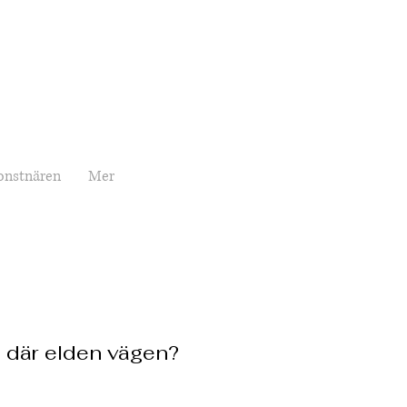
onstnären
Mer
n där elden vägen?
rice