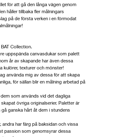
et för att gå den långa vägen genom
den håller tillbaka fler målningars
ag på de första verken i en förmodat
almålningar!
e BAT Collection.
ndre uppspända canvasdukar som palett
Genom år av skapande har även dessa
a kulörer, texturer och mönster!
 dag använda mig av dessa för att skapa
liga, för sällan blir en målning arbetad på
är dem som används vid det dagliga
kapat övriga originalserier. Paletter är
 gå ganska hårt åt dem i stundens
r, andra har färg på baksidan och vissa
r just passion som genomsyrar dessa