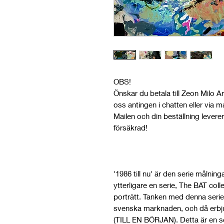
OBS!
Önskar du betala till Zeon Milo A
oss antingen i chatten eller via m
Mailen och din beställning leverer
försäkrad!
'1986 till nu' är den serie målning
ytterligare en serie, The BAT col
porträtt. Tanken med denna serie ä
svenska marknaden, och då erbjud
(TILL EN BÖRJAN). Detta är en ser