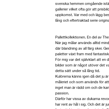
svenska hemmen omgående iställ
gallerier vilket ofta gör att prisbil
uppkomst. Var med och lägg besl
lång och eftertraktad serie origin
Pallettkollektionen. En del av Th
När jag målar används alltid mi
där blandning av all färg sker. 
paletter växt fram med fantastisk
För mig var det självklart att en
bilder som är något utöver det van
detta sätt under så lång tid.
Kulörerna känns igen då det ju 
måleriet och som används för att s
inget man är rädd om och de kan
passion.
Därför har vissa av dukarna revo
har rent av hål i sig. Och det ä