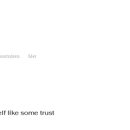
onstnären
Mer
lf like some trust