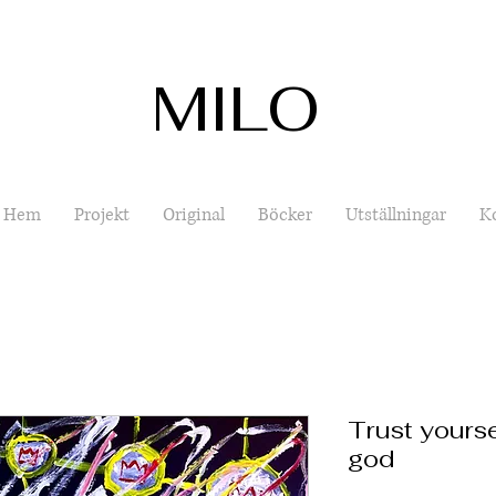
MILO
Hem
Projekt
Original
Böcker
Utställningar
K
Trust yourse
god