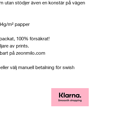
 hem utan stödjer även en konstär på vägen
234g/m² papper
rpackat, 100% försäkrat!
jare av prints.
 enbart på zeonmilo.com
eller välj manuell betalning för swish