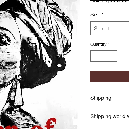
Size
*
Select
Quantity
*
Shipping
Up to 20 days, but u
Shipping world 
To order to a count