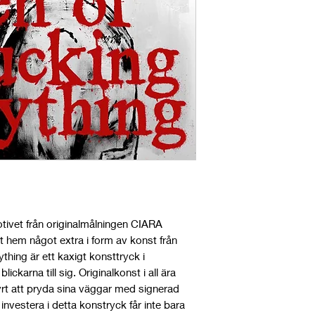
email, chat or Insta
included!
otivet från originalmålningen CIARA
tt hem något extra i form av konst från
thing är ett kaxigt konsttryck i
ickarna till sig. Originalkonst i all ära
rt att pryda sina väggar med signerad
investera i detta konstryck får inte bara