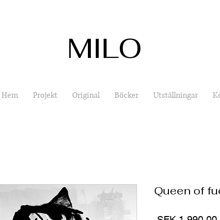
MILO
Hem
Projekt
Original
Böcker
Utställningar
K
Queen of fu
 SEK 1,990.00 