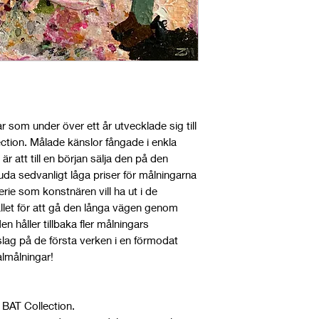
ar som under över ett år utvecklade sig till
lection. Målade känslor fångade i enkla
r att till en början sälja den på den
a sedvanligt låga priser för målningarna
ie som konstnären vill ha ut i de
et för att gå den långa vägen genom
den håller tillbaka fler målningars
ag på de första verken i en förmodat
almålningar!
e BAT Collection.