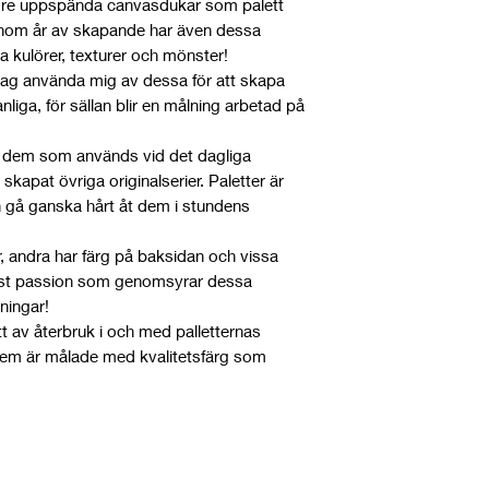
ndre uppspända canvasdukar som palett
Genom år av skapande har även dessa
a kulörer, texturer och mönster!
 dag använda mig av dessa för att skapa
liga, för sällan blir en målning arbetad på
är dem som används vid det dagliga
kapat övriga originalserier. Paletter är
 gå ganska hårt åt dem i stundens
r, andra har färg på baksidan och vissa
r just passion som genomsyrar dessa
ningar!
ått av återbruk i och med palletternas
 dem är målade med kvalitetsfärg som