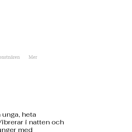
onstnären
Mer
 unga, heta
brerar i natten och
junger med