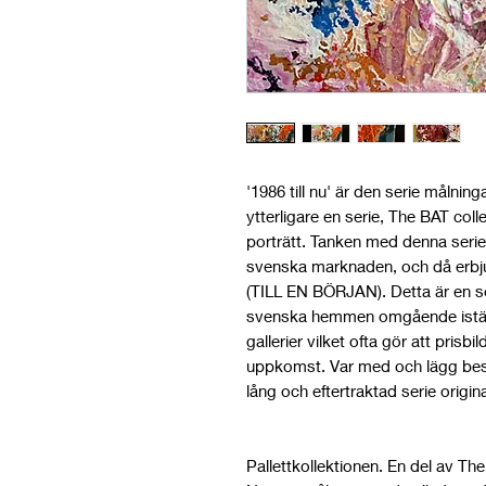
'1986 till nu' är den serie målning
ytterligare en serie, The BAT col
porträtt. Tanken med denna serie ä
svenska marknaden, och då erbjud
(TILL EN BÖRJAN). Detta är en ser
svenska hemmen omgående iställ
gallerier vilket ofta gör att prisbil
uppkomst. Var med och lägg besl
lång och eftertraktad serie origin
Pallettkollektionen. En del av Th