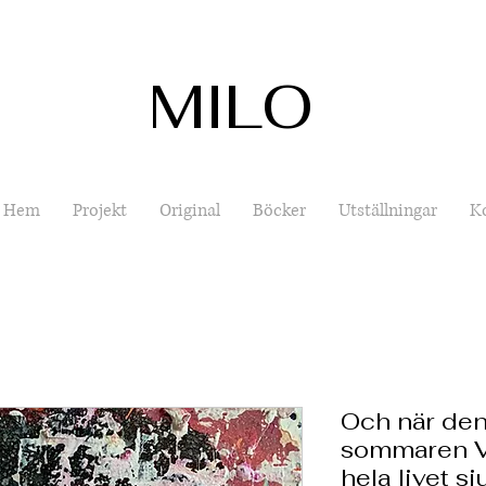
MILO
Hem
Projekt
Original
Böcker
Utställningar
K
Och när den
sommaren Vi
hela livet s