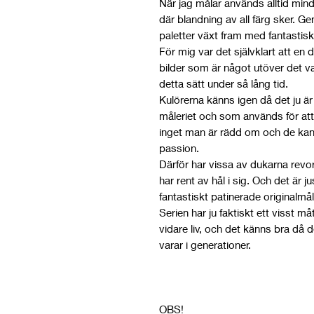
När jag målar används alltid mi
där blandning av all färg sker. 
paletter växt fram med fantastisk
För mig var det självklart att en
bilder som är något utöver det van
detta sätt under så lång tid.
Kulörerna känns igen då det ju 
måleriet och som används för att s
inget man är rädd om och de kan
passion.
Därför har vissa av dukarna revo
har rent av hål i sig. Och det ä
fantastiskt patinerade originalmål
Serien har ju faktiskt ett visst m
vidare liv, och det känns bra då
varar i generationer.
OBS!