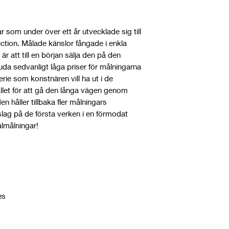
ar som under över ett år utvecklade sig till
lection. Målade känslor fångade i enkla
r att till en början sälja den på den
a sedvanligt låga priser för målningarna
ie som konstnären vill ha ut i de
et för att gå den långa vägen genom
den håller tillbaka fler målningars
ag på de första verken i en förmodat
almålningar!
es