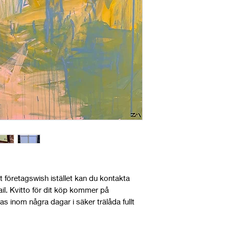
email, chat or Insta
included!
rt företagswish istället kan du kontakta
ail. Kvitto för dit köp kommer på
as inom några dagar i säker trälåda fullt