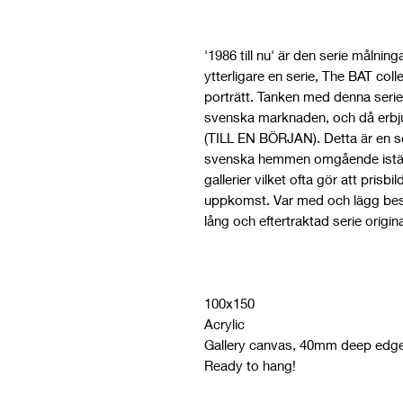
'1986 till nu' är den serie målning
ytterligare en serie, The BAT col
porträtt. Tanken med denna serie ä
svenska marknaden, och då erbjud
(TILL EN BÖRJAN). Detta är en ser
svenska hemmen omgående iställ
gallerier vilket ofta gör att prisbil
uppkomst. Var med och lägg besl
lång och eftertraktad serie origin
100x150
Acrylic
Gallery canvas, 40mm deep edg
Ready to hang!