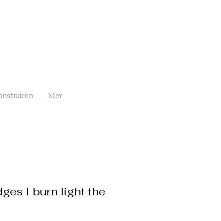
onstnären
Mer
ges I burn light the