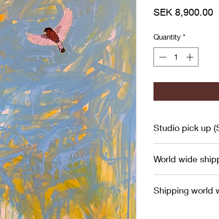
P
SEK 8,900.00
Quantity
*
Studio pick up 
Om du har möjlighet 
World wide ship
studion som är belä
lägre pris erbjudas
Always in safe woo
genom hemsidans cha
Shipping world 
To order to a count