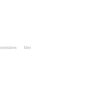
onstnären
Mer
Price