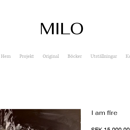
MILO
Hem
Projekt
Original
Böcker
Utställningar
K
I am fire
SEK 15,000.00