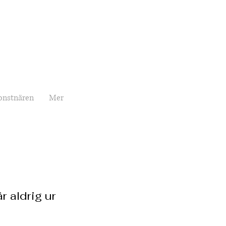
onstnären
Mer
 aldrig ur
rice