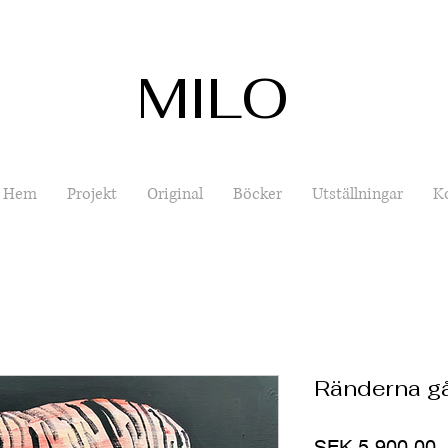
MILO
Hem
Projekt
Original
Böcker
Utställningar
K
Ränderna går
P
SEK 5,900.00