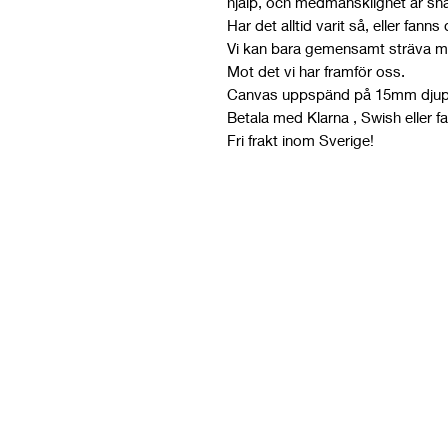
hjälp, och medmänsklighet är snart
Har det alltid varit så, eller fanns
Vi kan bara gemensamt sträva mo
Mot det vi har framför oss.
Canvas uppspänd på 15mm djup k
Betala med Klarna , Swish eller fa
Fri frakt inom Sverige!