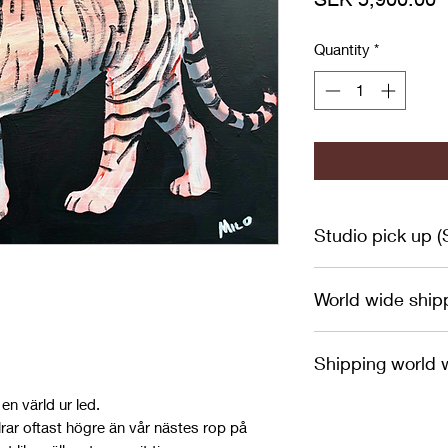
Quantity
*
Studio pick up 
Om du har möjlighet 
World wide ship
studion som är belä
lägre pris erbjudas
Always in safe woo
genom hemsidans cha
Shipping world 
en värld ur led.
To order to a count
lrar oftast högre än vår nästes rop på
email, chat or Insta