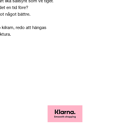
included!
 lika sällsynt som vit tiger.
 det en tid före?
t något bättre.
ilram, redo att hängas
ktura.