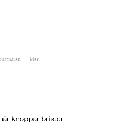
onstnären
Mer
när knoppar brister
rice