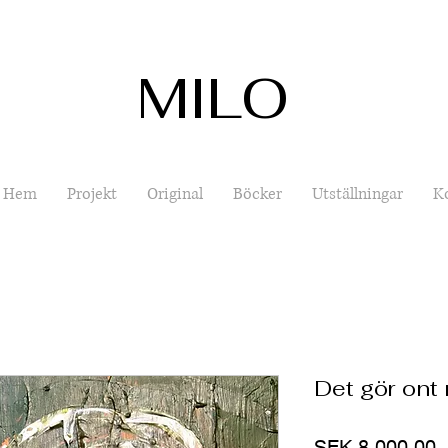
MILO
Hem
Projekt
Original
Böcker
Utställningar
K
Det gör ont 
P
SEK 8,000.00