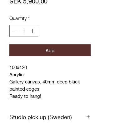
Price
SEK 5,900.00
Quantity
*
Köp
100x120
Acrylic
Gallery canvas, 40mm deep black
painted edges
Ready to hang!
Studio pick up (Sweden)
Om du har möjlighet att själv hämta
World wide shipping
upp din målning i studion som är