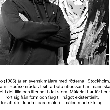
lo (1986) är en svensk målare med rötterna i Stockholm,
am i Boråsområdet. I sitt arbete utforskar han människ
et i det lilla och litenhet i det stora. Måleriet har för ho
rört sig från form och färg till något existentiellt,
för att åter landa i bara måleri – måleri med riktning.