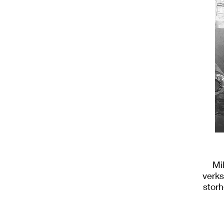
Mi
verks
storh