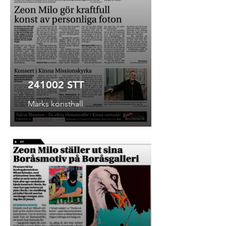
241002 STT
Marks konsthall