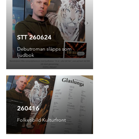
STT 260624
Debutroman släpps som
ljudbok
260416
Folketibild Kulturfront