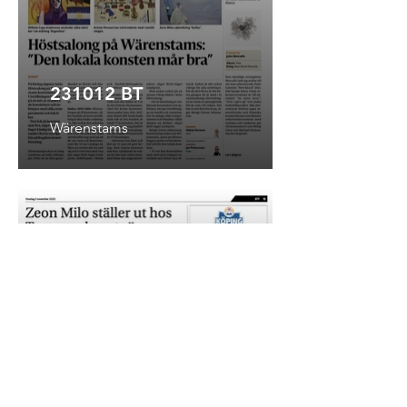
231012 BT
Wärenstams
221102 STT
Tranemo konsthall