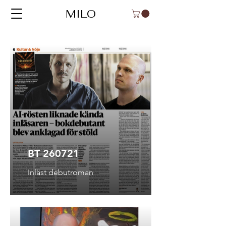
MILO
BT 260721
Inläst debutroman